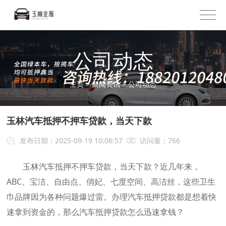
公司动态
主页
>
新闻资讯
>
公司动态
玉林汽车抵押不押车贷款，当天下款
发布日期：2025-09-19 10:06:57
访问量：
766
玉林汽车抵押不押车贷款，当天下款？近几年来，
ABC、宝洁、自由点、俏妃、七度空间、高洁丝，这些卫生
巾品牌因为各种问题爆过雷。办理汽车抵押贷款都是想着快
速拿到资金的，那么汽车抵押贷款怎么迅速拿钱？