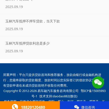
2025.09.19
玉林汽车抵押不押车贷款，当天下款
2025.09.19
玉林汽车抵押贷款利息是多少
2025.09.19
郑重声明：平台只提供贷款咨询和推荐服务，放款由银行或金融机构进
行，您最终获取的贷款额度、放款时间以您实际签订的借款协议为准。所
有贷款申请在未成功贷款前绝不收取任何费用。
Copyright © 2012-2026 易车融汽车服务咨询有限公司
鄂ICP备15005993
号-1
技术支持:daodao882(微信)
服务范围：安徽省合肥市瑶海、庐阳、蜀山、包河、肥东县、肥西县、长
18820120480
丰县、庐江县、巢湖市等全市均可上门办理
微信咨询