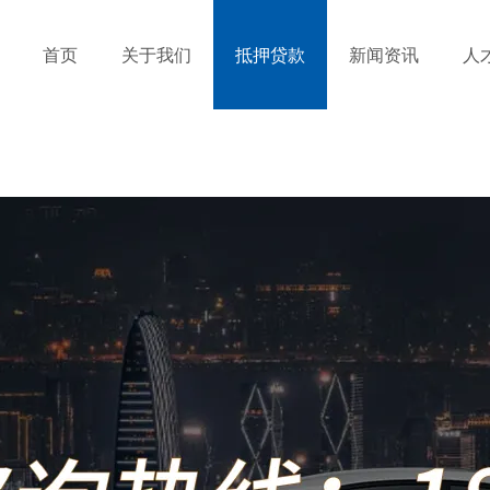
首页
关于我们
抵押贷款
新闻资讯
人