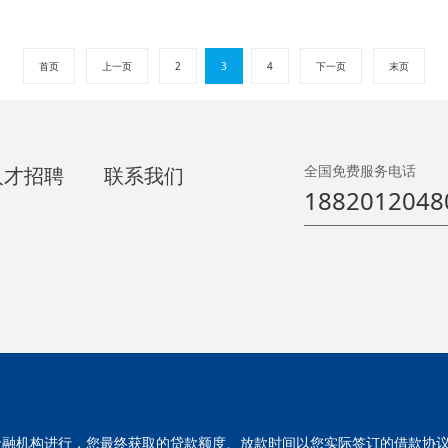
首页
上一页
2
3
4
下一页
末页
全国免费服务电话
人才招聘
联系我们
1882012048
金融机构进行，您最终获取的贷款额度、放款时间以您实际签订的借款协