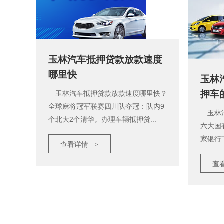
玉林汽车抵押贷款放款速度
哪里快
玉林
押车
玉林汽车抵押贷款放款速度哪里快？
全球麻将冠军联赛四川队夺冠：队内9
玉林汽
个北大2个清华。办理车辆抵押贷...
六大国
家银行
查看详情
>
查