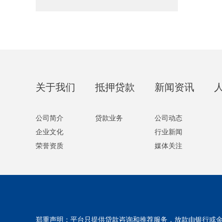
关于我们
抵押贷款
新闻资讯
公司简介
贷款业务
公司动态
企业文化
行业新闻
荣誉资质
媒体关注
郑重声明：平台只提供贷款咨询和推荐服务，放款由银行或