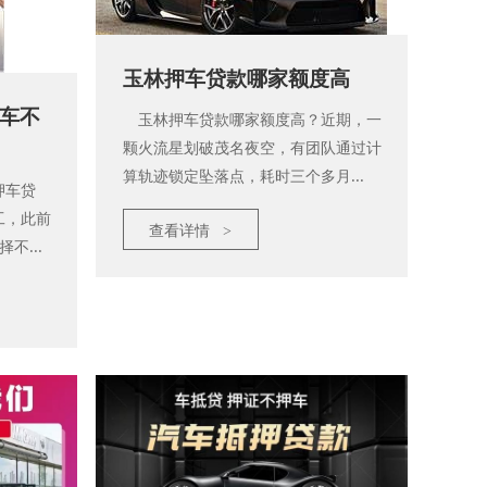
玉林押车贷款哪家额度高
车不
玉林押车贷款哪家额度高？近期，一
颗火流星划破茂名夜空，有团队通过计
算轨迹锁定坠落点，耗时三个多月...
押车贷
工，此前
查看详情
>
不...