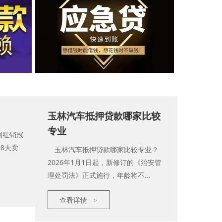
玉林汽车抵押贷款哪家比较
专业
网红销冠
8天卖
玉林汽车抵押贷款哪家比较专业？
2026年1月1日起，新修订的《治安管
理处罚法》正式施行，年龄将不...
查看详情
>